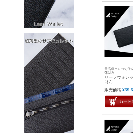
最高級クロコで仕立
薄財布
リーフウォレッ
財布
販売価格
¥
39,