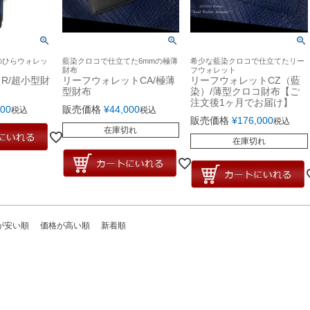
のひらウォレッ
藍染クロコで仕立てた6mmの極薄
希少な藍染クロコで仕立てたリー
財布
フウォレット
R/超小型財
リーフウォレットCA/極薄
リーフウォレットCZ（藍
型財布
染）/薄型クロコ財布【ご
注文後1ヶ月でお届け】
400
販売価格
¥
44,000
税込
税込
販売価格
¥
176,000
税込
在庫切れ
在庫切れ
が安い順
価格が高い順
新着順