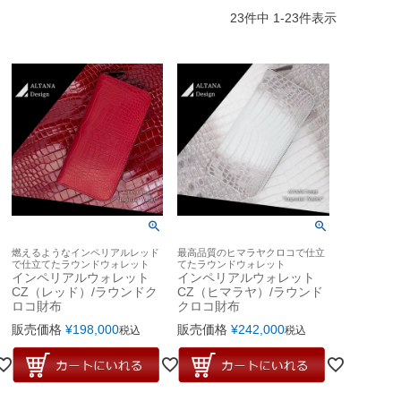
23
件中
1
-
23
件表示
燃えるようなインペリアルレッド
最高品質のヒマラヤクロコで仕立
で仕立てたラウンドウォレット
てたラウンドウォレット
インペリアルウォレット
インペリアルウォレット
CZ（レッド）/ラウンドク
CZ（ヒマラヤ）/ラウンド
ロコ財布
クロコ財布
販売価格
¥
198,000
販売価格
¥
242,000
税込
税込