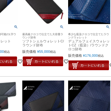
納可能のL字ウ
最高級クロコで仕立てた大容量ラ
希少な藍染クロコで仕立てたラウ
ウンド財布
ンドウォレット
ォレット
ソフトシェルウォレットC/
デュアルフェイスウォレッ
ラウンド財布
トCZ（藍染）/ラウンドク
ロコ財布
500
販売価格
¥
55,000
税込
税込
販売価格
¥
176,000
税込