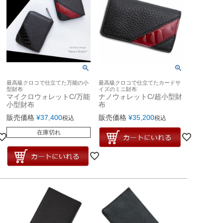
最高級クロコで仕立てた万能の小
最高級クロコで仕立てたカードサ
型財布
イズのミニ財布
マイクロウォレットC/万能
ナノウォレットC/超小型財
小型財布
布
販売価格
¥
37,400
販売価格
¥
35,200
税込
税込
在庫切れ