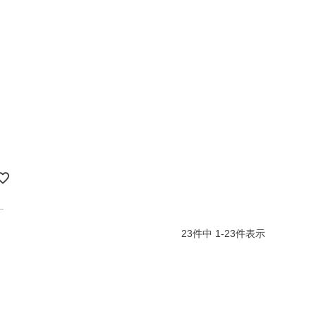
23
件中
1
-
23
件表示