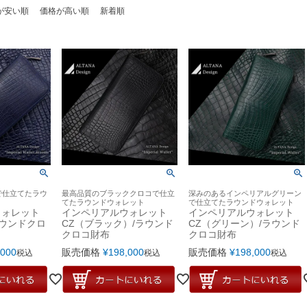
が安い順
価格が高い順
新着順
で仕立てたラウ
最高品質のブラッククロコで仕立
深みのあるインペリアルグリーン
てたラウンドウォレット
で仕立てたラウンドウォレット
ウォレット
インペリアルウォレット
インペリアルウォレット
ラウンドクロ
CZ（ブラック）/ラウンド
CZ（グリーン）/ラウンド
クロコ財布
クロコ財布
,000
販売価格
¥
198,000
販売価格
¥
198,000
税込
税込
税込