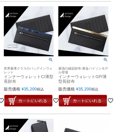
世界最薄クラスのバッグインウォ
最強の縁起財布-黄金パイソンモデ
レット
ル登場
インナーウォレットC/薄型
インナーウォレットGP/薄
長財布
型長財布
販売価格
¥
35,200
販売価格
¥
35,200
税込
税込