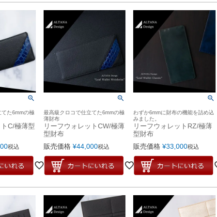
てた6mmの極
最高級クロコで仕立てた6mmの極
わずか6mmに財布の機能を詰め込
薄財布
みました。
トC/極薄型
リーフウォレットCW/極薄
リーフウォレットRZ/極薄
型財布
型財布
600
販売価格
¥
44,000
販売価格
¥
33,000
税込
税込
税込