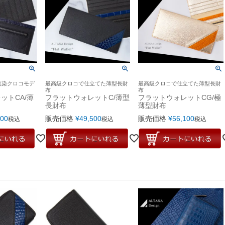
藍染クロコモデ
最高級クロコで仕立てた薄型長財
最高級クロコで仕立てた薄型長財
布
布
ットCA/薄
フラットウォレットC/薄型
フラットウォレットCG/極
長財布
薄型財布
600
販売価格
¥
49,500
販売価格
¥
56,100
税込
税込
税込