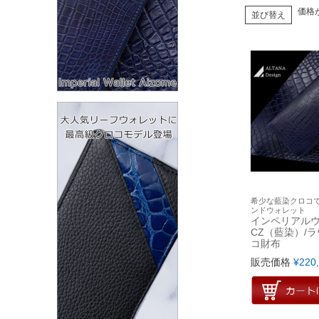
価格
並び替え
希少な藍染クロコ
ンドウォレット
インペリアル
CZ（藍染）/
コ財布
販売価格
¥
220