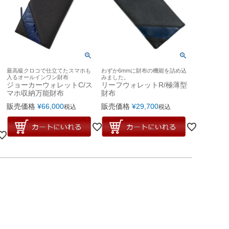
最高級クロコで仕立てたスマホも
わずか6mmに財布の機能を詰め込
入るオールインワン財布
みました。
ジョーカーウォレットC/ス
リーフウォレットR/極薄型
マホ収納万能財布
財布
販売価格
¥
66,000
販売価格
¥
29,700
税込
税込