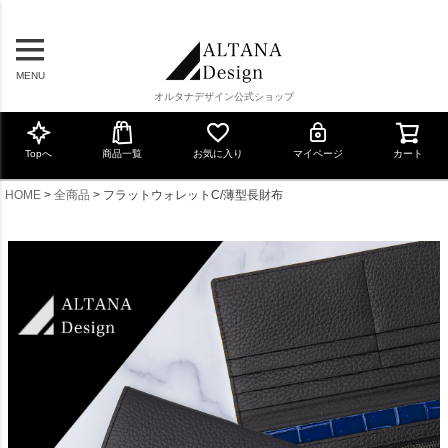
MENU
オルタナデザイン公式ショップ
Topへ
商品一覧
お気に入り
マイページ
カート
HOME
全商品
フラットウォレットC/薄型長財布