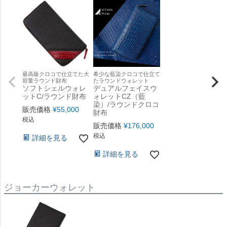
最高級クロコで仕立てた大
希少な藍染クロコで仕立て
容量ラウンド財布
たラウンドウォレット
ソフトシェルウォレ
デュアルフェイスウ
ットC/ラウンド財布
ォレットCZ（藍
染）/ラウンドクロコ
販売価格
¥
55,000
財布
税込
販売価格
¥
176,000
税込
詳細を見る
詳細を見る
ジョーカーウォレット