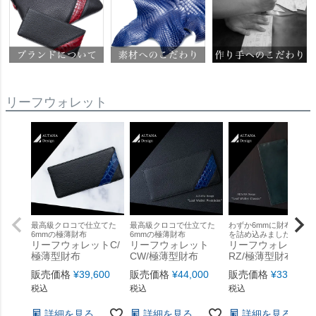
リーフウォレット
最高級クロコで仕立てた
最高級クロコで仕立てた
わずか6mmに財布の機能
6mmの極薄財布
6mmの極薄財布
を詰め込みました。
リーフウォレットC/
リーフウォレット
リーフウォレット
極薄型財布
CW/極薄型財布
RZ/極薄型財布
販売価格
¥
39,600
販売価格
¥
44,000
販売価格
¥
33,000
税込
税込
税込
詳細を見る
詳細を見る
詳細を見る