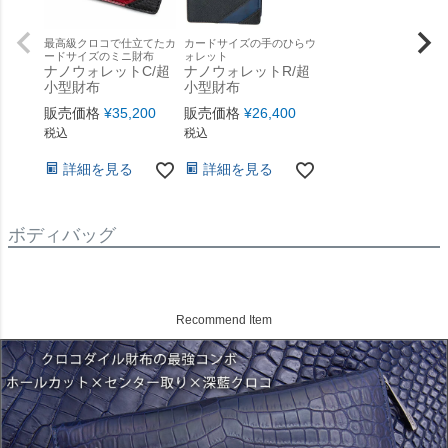
最高級クロコで仕立てたカ
カードサイズの手のひらウ
ードサイズのミニ財布
ォレット
ナノウォレットC/超
ナノウォレットR/超
小型財布
小型財布
販売価格
¥
35,200
販売価格
¥
26,400
税込
税込
詳細を見る
詳細を見る
ボディバッグ
Recommend Item