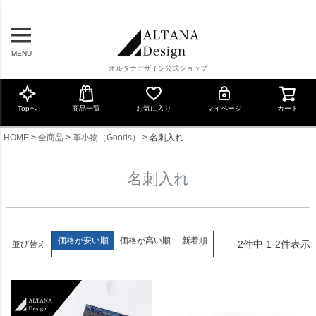
MENU
オルタナデザイン公式ショップ
Topへ
商品一覧
お気に入り
マイページ
カート
HOME
全商品
革小物（Goods）
名刺入れ
名刺入れ
価格が安い順
価格が高い順
新着順
2
件中
1
-
2
件表示
並び替え