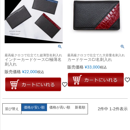
最高級クロコで仕立てた超薄型名刺入れ
最高級クロコで仕立てた大容量名刺入れ
インナーカードケースC/極薄名
カードケースC/名刺入れ
刺入れ
販売価格
¥
33,000
税込
販売価格
¥
22,000
税込
価格が安い順
価格が高い順
新着順
2
件中
1
-
2
件表示
並び替え