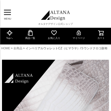
MENU
オルタナデザイン公式ショップ
Topへ
商品一覧
お気に入り
マイページ
カート
HOME
全商品
インペリアルウォレットCZ（ヒマラヤ）/ラウンドクロコ財布