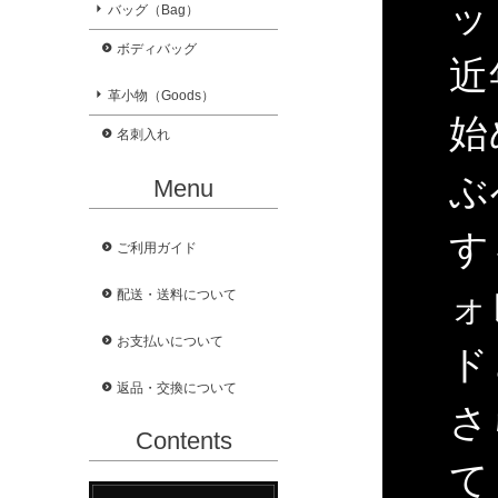
ッ
バッグ（Bag）
ボディバッグ
近
革小物（Goods）
始
名刺入れ
ぶ
Menu
す
ご利用ガイド
ォ
配送・送料について
お支払いについて
ド
返品・交換について
さ
Contents
て