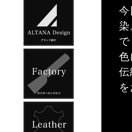
今
染
で
色
伝
を