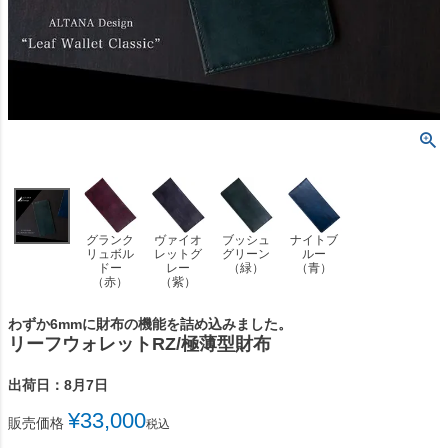
グランク
ヴァイオ
ブッシュ
ナイトブ
リュボル
レットグ
グリーン
ルー
ドー
レー
（緑）
（青）
（赤）
（紫）
わずか6mmに財布の機能を詰め込みました。
リーフウォレットRZ/極薄型財布
出荷日：8月7日
¥
33,000
販売価格
税込