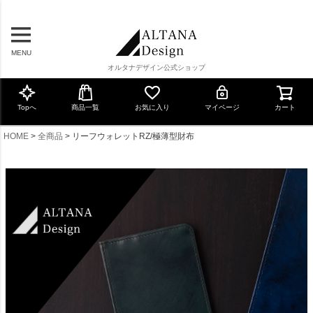
MENU
オルタナデザイン公式ショップ
Topへ
商品一覧
お気に入り
マイページ
カート
HOME
全商品
リーフウォレットRZ/極薄型財布