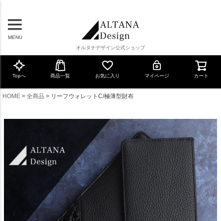
MENU
オルタナデザイン公式ショップ
Topへ
商品一覧
お気に入り
マイページ
カート
HOME
全商品
リーフウォレットC/極薄型財布