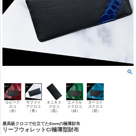
ルビーク
サファイ
オニキス
エメラル
ターコイ
ロコ
アクロコ
クロコ
ドクロコ
ズクロコ
（赤）
（青）
（黒）
（緑）
（碧）
最高級クロコで仕立てた6mmの極薄財布
リーフウォレットC/極薄型財布