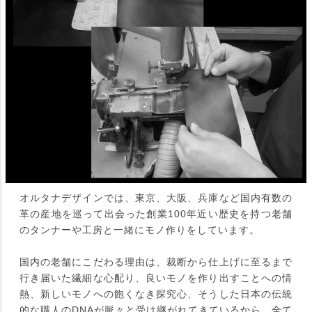
オルタナデザインでは、東京、大阪、兵庫など国内有数の
革の産地を巡って出会った創業100年近い歴史を持つ老舗
のタンナーや工房と一緒にモノ作りをしています。
国内の老舗にこだわる理由は、裁断から仕上げに至るまで
行き届いた繊細な心配り、良いモノを作り出すことへの情
熱、新しいモノへの飽くなき探究心、そうした日本の伝統
的な職人のDNAが脈々と受け継がれてきているから。全て